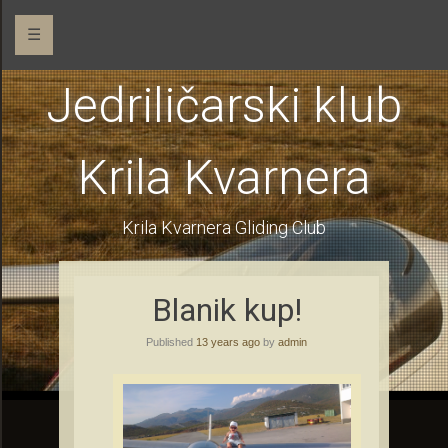
☰
Jedriličarski klub
Krila Kvarnera
Krila Kvarnera Gliding Club
Blanik kup!
Published
13 years ago
by
admin