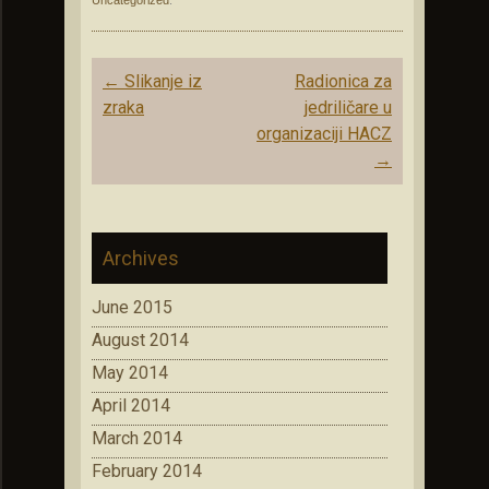
Uncategorized
.
Post
←
Slikanje iz
Radionica za
navigation
zraka
jedriličare u
organizaciji HACZ
→
Archives
June 2015
August 2014
May 2014
April 2014
March 2014
February 2014