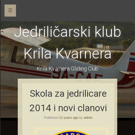
☰
Jedriličarski klub
Krila Kvarnera
Krila Kvarnera Gliding Club
Skola za jedrilicare
2014 i novi clanovi
Published
12 years ago
by
admin