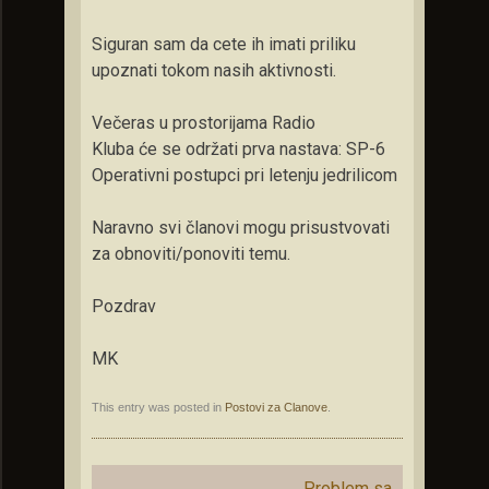
Siguran sam da cete ih imati priliku
upoznati tokom nasih aktivnosti.
Večeras
u prostorijama Radio
Kluba
će
se
održati
prva nastava: SP-6
Operativni postupci pri letenju jedrilicom
Naravno svi članovi mogu prisustvovati
za obnoviti/ponoviti temu.
Pozdrav
MK
This entry was posted in
Postovi za Clanove
.
Post
←
Problem sa