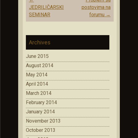
navigation
JEDRILIČARSKI
postovima na
SEMINAR
forumu
→
Archives
June 2015
August 2014
May 2014
April 2014
March 2014
February 2014
January 2014
November 2013
October 2013