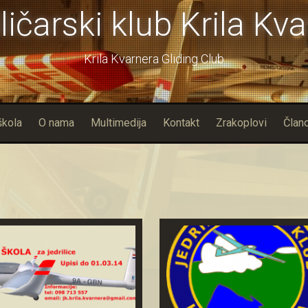
ličarski klub Krila Kv
Krila Kvarnera Gliding Club
škola
O nama
Multimedija
Kontakt
Zrakoplovi
Člano