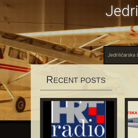
Jedri
Jedriličarska 
R
ECENT POSTS